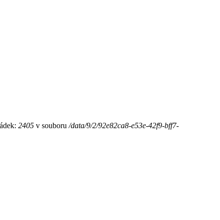
ádek:
2405
v souboru
/data/9/2/92e82ca8-e53e-42f9-bff7-