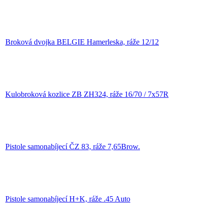
Broková dvojka BELGIE Hamerleska, ráže 12/12
Kulobroková kozlice ZB ZH324, ráže 16/70 / 7x57R
Pistole samonabíjecí ČZ 83, ráže 7,65Brow.
Pistole samonabíjecí H+K, ráže .45 Auto