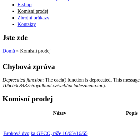
E-shop
Komisní prodej
Zbrojní průkazy
Kontakty
Jste zde
Domů
» Komisní prodej
Chybová zpráva
Deprecated function
: The each() function is deprecated. This message
10bcb3c8432e/royalhunt.cz/web/includes/menu.inc
).
Komisní prodej
Název
Popis
Broková dvojka GECO, ráže 16/65//16/65