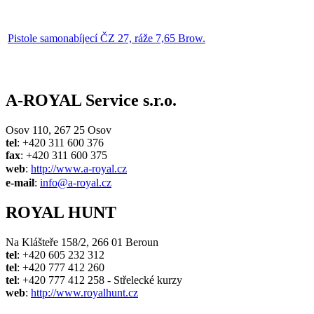
Pistole samonabíjecí ČZ 27, ráže 7,65 Brow.
A-ROYAL Service s.r.o.
Osov 110, 267 25 Osov
tel
: +420 311 600 376
fax
: +420 311 600 375
web
:
http://www.a-royal.cz
e-mail
:
info@a-royal.cz
ROYAL HUNT
Na Klášteře 158/2, 266 01 Beroun
tel
: +420 605 232 312
tel
: +420 777 412 260
tel
: +420 777 412 258 - Střelecké kurzy
web
:
http://www.royalhunt.cz