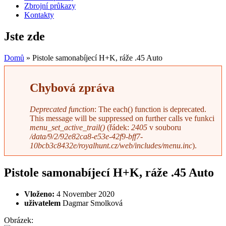
Zbrojní průkazy
Kontakty
Jste zde
Domů
» Pistole samonabíjecí H+K, ráže .45 Auto
Chybová zpráva
Deprecated function
: The each() function is deprecated.
This message will be suppressed on further calls ve funkci
menu_set_active_trail()
(řádek:
2405
v souboru
/data/9/2/92e82ca8-e53e-42f9-bff7-
10bcb3c8432e/royalhunt.cz/web/includes/menu.inc
).
Pistole samonabíjecí H+K, ráže .45 Auto
Vloženo:
4 November 2020
uživatelem
Dagmar Smolková
Obrázek: