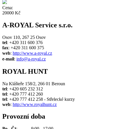
Cena:
20000 Kč
A-ROYAL Service s.r.o.
Osov 110, 267 25 Osov
tel
: +420 311 600 376
fax
: +420 311 600 375
web
:
http://www.a-royal.cz
e-mail
:
info@a-royal.cz
ROYAL HUNT
Na Klášteře 158/2, 266 01 Beroun
tel
: +420 605 232 312
tel
: +420 777 412 260
tel
: +420 777 412 258 - Střelecké kurzy
web
:
http://www.royalhunt.cz
Provozní doba
Po - Čt
: 9:00 - 17:00