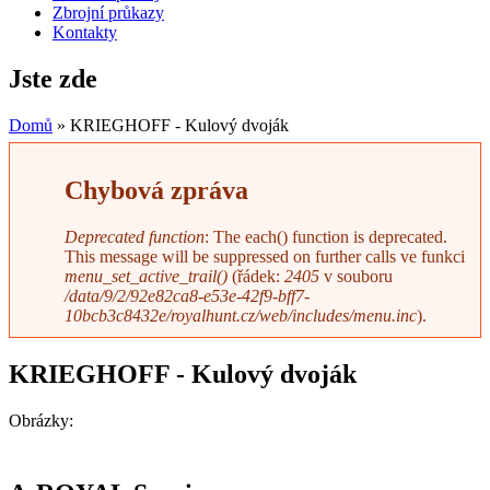
Zbrojní průkazy
Kontakty
Jste zde
Domů
» KRIEGHOFF - Kulový dvoják
Chybová zpráva
Deprecated function
: The each() function is deprecated.
This message will be suppressed on further calls ve funkci
menu_set_active_trail()
(řádek:
2405
v souboru
/data/9/2/92e82ca8-e53e-42f9-bff7-
10bcb3c8432e/royalhunt.cz/web/includes/menu.inc
).
KRIEGHOFF - Kulový dvoják
Obrázky: