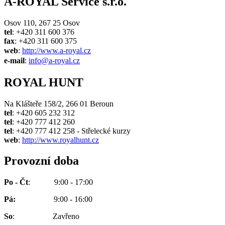
A-ROYAL Service s.r.o.
Osov 110, 267 25 Osov
tel
: +420 311 600 376
fax
: +420 311 600 375
web
:
http://www.a-royal.cz
e-mail
:
info@a-royal.cz
ROYAL HUNT
Na Klášteře 158/2, 266 01 Beroun
tel
: +420 605 232 312
tel
: +420 777 412 260
tel
: +420 777 412 258 - Střelecké kurzy
web
:
http://www.royalhunt.cz
Provozní doba
Po - Čt
: 9:00 - 17:00
Pá:
9:00 - 16:00
So
: Zavřeno